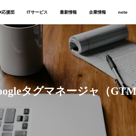
X応援団
ITサービス
最新情報
企業情報
note
Company
会社概要
oogleタグマネージャ（GT
ingparty
Communication
BPR
て
社内コミュニケーション
業務改善