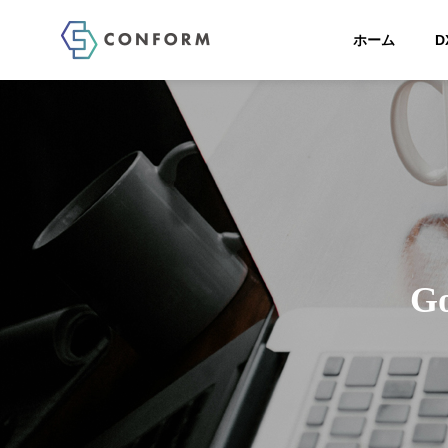
ホーム
D
COMPANY
Greeting
ごあいさつ
企業情報
DX 応援団
G
サービス
DX Cheer
DX応援団につい