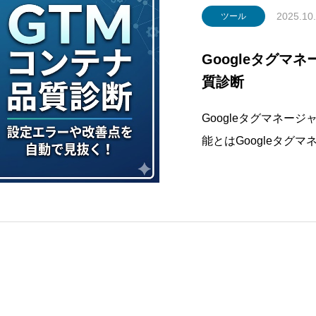
2025.10
ツール
Googleタグマ
質診断
Googleタグマネー
能とはGoogleタグ
断」機能は、2024
能であり、GTMコン
します。この診断機能