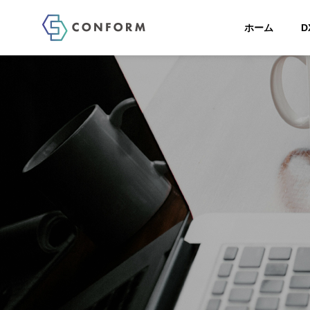
ホーム
D
COMPANY
Greeting
ごあいさつ
企業情報
DX 応援団
サービス
DX Cheer
DX応援団につい