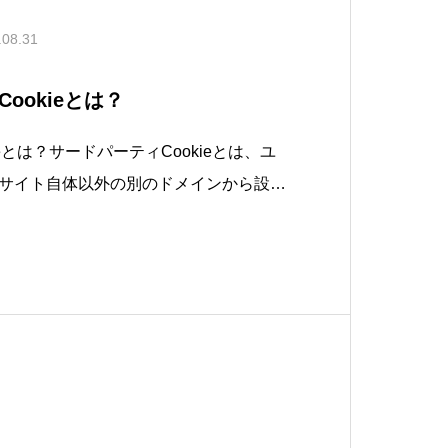
.08.31
ookieとは？
eとは？サードパーティCookieとは、ユ
サイト自体以外の別のドメインから設定
とです。主に広告ネットワークや解析ツール
興味をトラッキングするためにこのタイ
します。動作の仕組み初